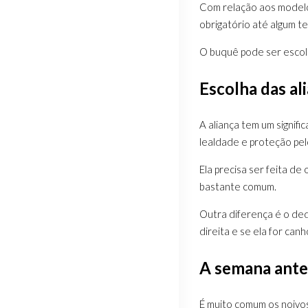
Com relação aos modelos
obrigatório até algum t
O buquê pode ser escolh
Escolha das al
A aliança tem um signif
lealdade e proteção pel
Ela precisa ser feita de
bastante comum.
Outra diferença é o ded
direita e se ela for can
A semana ante
É muito comum os noivo