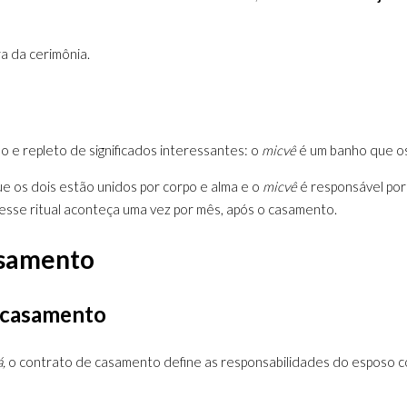
a da cerimônia.
do e repleto de significados interessantes: o
micvê
é um banho que os
ue os dois estão unidos por corpo e alma e o
micvê
é responsável por 
esse ritual aconteça uma vez por mês, após o casamento.
asamento
 casamento
á,
o contrato de casamento define as responsabilidades do esposo co