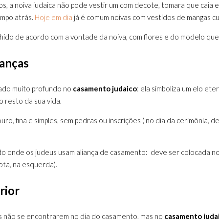
, a noiva judaica não pode vestir um com decote, tomara que caia e
empo atrás.
Hoje em dia
já é comum noivas com vestidos de mangas cu
ido de acordo com a vontade da noiva, com flores e do modelo que 
ianças
icado muito profundo no
casamento judaico
: ela simboliza um elo et
o resto da sua vida.
 ouro, fina e simples, sem pedras ou inscrições ( no dia da cerimônia
o onde os judeus usam aliança de casamento: deve ser colocada no 
hota, na esquerda).
rior
s não se encontrarem no dia do casamento, mas no
casamento juda