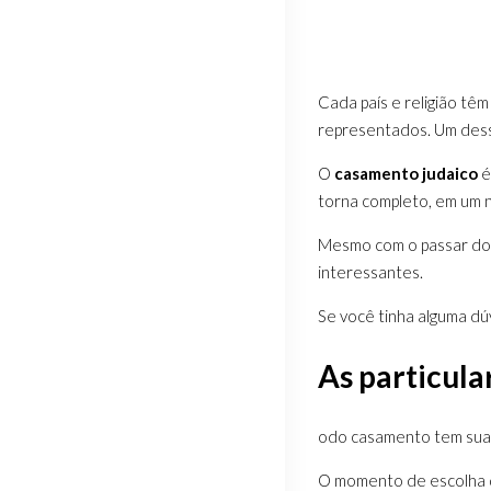
Cada país e religião tê
representados. Um des
O
casamento judaico
é
torna completo, em um ní
Mesmo com o passar dos
interessantes.
Se você tinha alguma dú
As particula
odo casamento tem sua 
O momento de escolha do