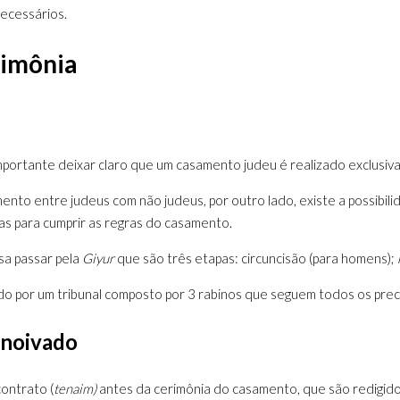
ecessários.
rimônia
mportante deixar claro que um casamento judeu é realizado exclusiv
ento entre judeus com não judeus, por outro lado, existe a possibi
as para cumprir as regras do casamento.
sa passar pela
Giyur
que são três etapas: circuncisão (para homens);
do por um tribunal composto por 3 rabinos que seguem todos os prec
 noivado
contrato (
tenaim)
antes da cerimônia do casamento, que são redigido