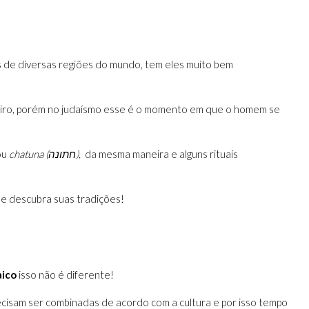
as de diversas regiões do mundo, tem eles muito bem
eiro, porém no judaísmo esse é o momento em que o homem se
ou
chatuna (
חתונה
),
da mesma maneira e alguns rituais
 e descubra suas tradições!
aico
isso não é diferente!
ecisam ser combinadas de acordo com a cultura e por isso tempo