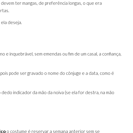
 devem ter mangas, de preferência longas, o que era
rtas.
ela deseja.
erno e inquebrável, sem emendas ou fim de um casal, a confiança,
, depois pode ser gravado o nome do cônjuge e a data, como é
dedo indicador da mão da noiva (se ela for destra, na mão
ico
o costume é reservar a semana anterior sem se