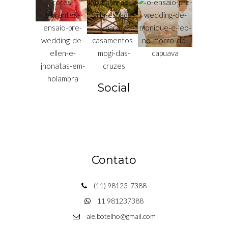
Social
Contato
(11) 98123-7388
11 981237388
ale.botelho@gmail.com