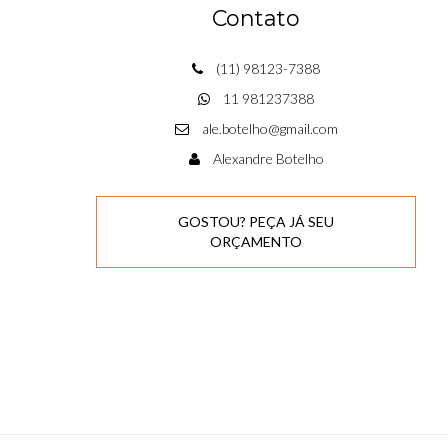
Contato
(11) 98123-7388
11 981237388
ale.botelho@gmail.com
Alexandre Botelho
GOSTOU? PEÇA JÁ SEU
ORÇAMENTO