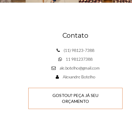
Contato
(11) 98123-7388
11 981237388
ale.botelho@gmail.com
Alexandre Botelho
GOSTOU? PEÇA JÁ SEU
ORÇAMENTO