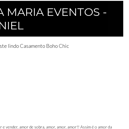
 MARIA EVENTOS -
NIEL
 este lindo Casamento Boho Chic
r e vender, amor de sobra, amor, amor, amor!! Assim é o amor da