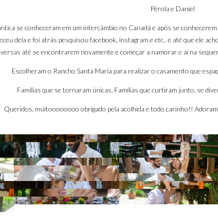
Pérola e Daniel
tantica se conheceram em um intercâmbio no Canadá e após se conhecerem fi
eceu dela e foi atrás pesquisou facebook, instagram e etc.. e até que ele a
versas até se encontrarem novamente e começar a namorar e ai na sequenci
Escolheram o Rancho Santa Maria para realizar o casamento que espaço
Famílias que se tornaram únicas. Famílias que curtiram junto, se dive
Queridos, muitoooooooo obrigado pela acolhida e todo carinho!! Adoramo