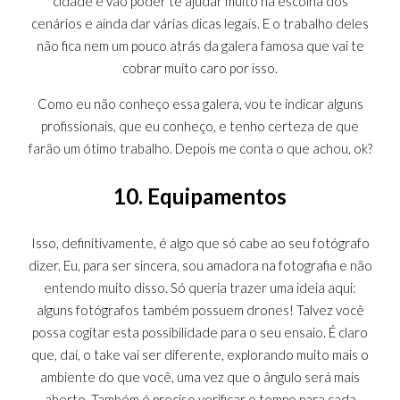
cidade e vão poder te ajudar muito na escolha dos
cenários e ainda dar várias dicas legais. E o trabalho deles
não fica nem um pouco atrás da galera famosa que vai te
cobrar muito caro por isso.
Como eu não conheço essa galera, vou te indicar alguns
profissionais, que eu conheço, e tenho certeza de que
farão um ótimo trabalho. Depois me conta o que achou, ok?
10. Equipamentos
Isso, definitivamente, é algo que só cabe ao seu fotógrafo
dizer. Eu, para ser sincera, sou amadora na fotografia e não
entendo muito disso. Só queria trazer uma ideia aqui:
alguns fotógrafos também possuem drones! Talvez você
possa cogitar esta possibilidade para o seu ensaio. É claro
que, daí, o take vai ser diferente, explorando muito mais o
ambiente do que você, uma vez que o ângulo será mais
aberto. Também é preciso verificar o tempo para cada