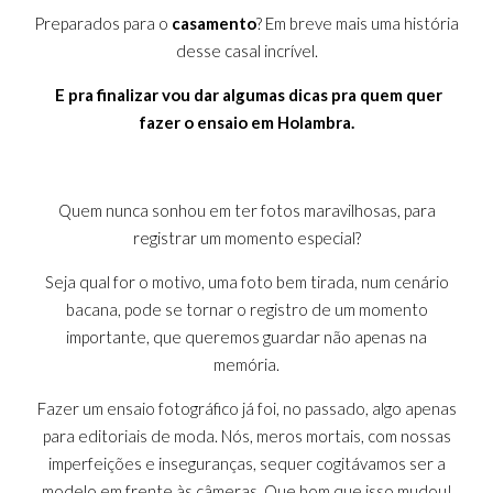
Preparados para o
casamento
? Em breve mais uma história
desse casal incrível.
E pra finalizar vou dar algumas dicas pra quem quer
fazer o ensaio em Holambra.
Quem nunca sonhou em ter fotos maravilhosas, para
registrar um momento especial?
Seja qual for o motivo, uma foto bem tirada, num cenário
bacana, pode se tornar o registro de um momento
importante, que queremos guardar não apenas na
memória.
Fazer um ensaio fotográfico já foi, no passado, algo apenas
para editoriais de moda. Nós, meros mortais, com nossas
imperfeições e inseguranças, sequer cogitávamos ser a
modelo em frente às câmeras. Que bom que isso mudou!