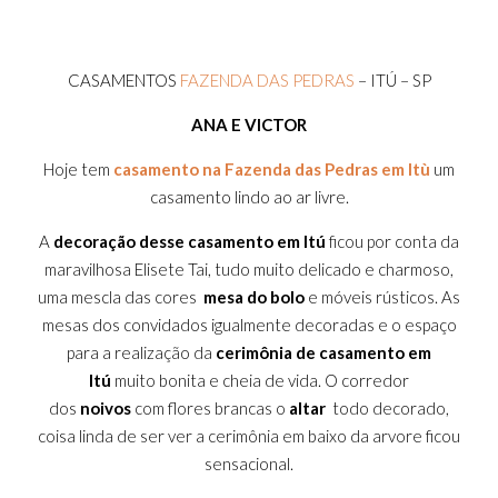
CASAMENTOS
FAZENDA DAS PEDRAS
– ITÚ – SP
ANA E VICTOR
Hoje tem
casamento na Fazenda das Pedras em Itù
um
casamento lindo ao ar livre.
A
decoração desse casamento em Itú
ficou por conta da
maravilhosa Elisete Tai, tudo muito delicado e charmoso,
uma mescla das cores
mesa do bolo
e móveis rústicos. As
mesas dos convidados igualmente decoradas e o espaço
para a realização da
cerimônia de casamento em
Itú
muito bonita e cheia de vida. O corredor
dos
noivos
com flores brancas o
altar
todo decorado,
coisa linda de ser ver a cerimônia em baixo da arvore ficou
sensacional.